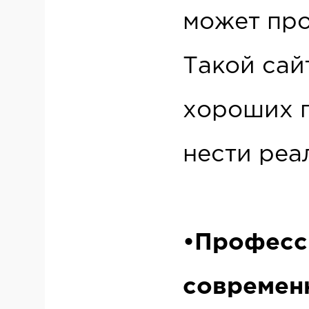
может пр
Такой сай
хороших п
нести реа
•Професс
современ