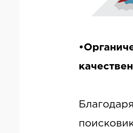
•Органич
качестве
Благодар
поисковик