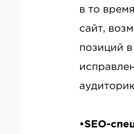
в то врем
сайт, воз
позиций в
исправлен
аудитори
•SEO-спец