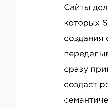
Сайты деля
которых S
создания 
переделыв
сразу при
создаст р
семантиче