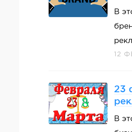
В эт
брен
рекл
12 
23 
рек
В эт