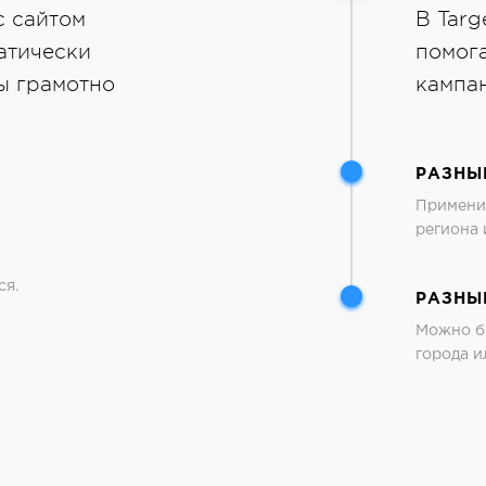
с сайтом
В Targ
атически
помог
ы грамотно
кампан
РАЗНЫ
Примени
региона 
ся.
РАЗНЫ
Можно бы
города и